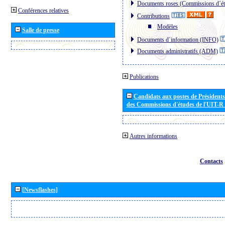
Documents roses (Commissions d´ét
Conférences relatives
Contributions
Modèles
Salle de presse
Documents d´information (INFO)
Documents administratifs (ADM)
Publications
Candidats aux postes de Présidents 
des Commissions d'études de l'UIT-R
Autres informations
Contacts
[Newsflashes]