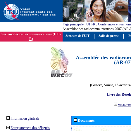
Page principale
:
UIT-R
:
Conférences et réunion
Assemblée des radiocommunications 2007 (AR-
Secteur des radiocommunications (UIT-
Secteurs de l'UIT
Salle de presse
E
R)
Assemblée des radiocom
(AR-07
(Genève, Suisse, 15 octobre
Livre des Résol
Masquer to
Information générale
Documents
Enregistrement des délégués