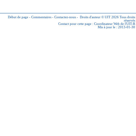
Début de page
-
Commentaires
-
Contactez-nous
-
Droits d'auteur © UIT 2026
Tous droits
réservés
Contact pour cette page :
Coordinateur Web de l'UIT-R
Mis à jour le : 2013-01-30