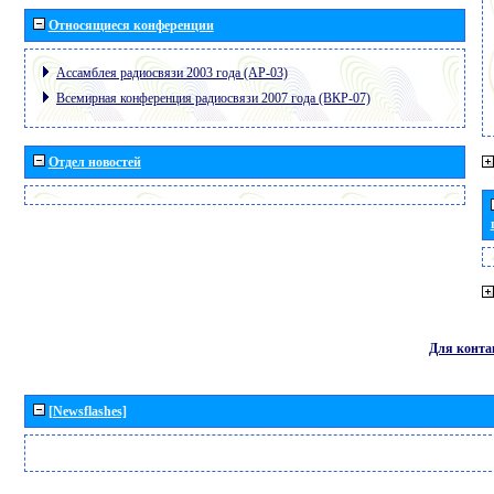
Относящиеся конференции
Ассамблея радиосвязи 2003 года (АР-03)
Всемирная конференция радиосвязи 2007 года (ВКР-07)
Отдел новостей
Для конта
[Newsflashes]