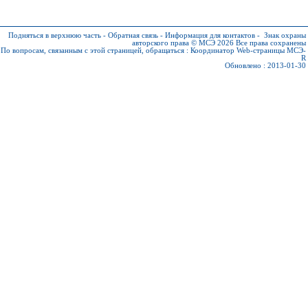
Подняться в верхнюю часть
-
Обратная связь
-
Информация для контактов
-
Знак охраны
авторского права © МСЭ 2026
Все права сохранены
По вопросам, связанным с этой страницей, обращаться :
Координатор Web-страницы МСЭ-
R
Обновлено : 2013-01-30