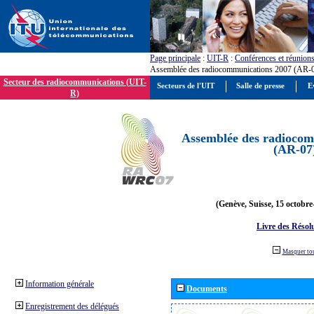
Page principale
:
UIT-R
:
Conférences et réunion
Assemblée des radiocommunications 2007 (AR-
Secteur des radiocommunications (UIT-
Secteurs de l'UIT
Salle de presse
E
R)
Assemblée des radiocom
(AR-07
(Genève, Suisse, 15 octobre
Livre des Résol
Masquer to
Information générale
Documents
Enregistrement des délégués