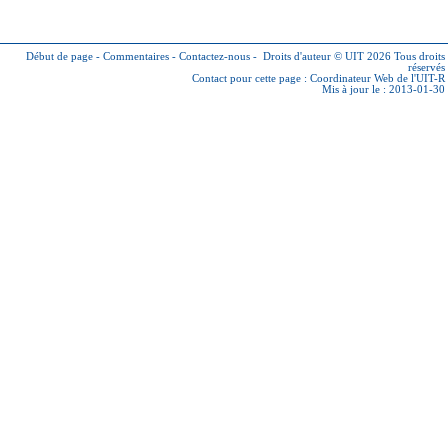
Début de page
-
Commentaires
-
Contactez-nous
-
Droits d'auteur © UIT 2026
Tous droits
réservés
Contact pour cette page :
Coordinateur Web de l'UIT-R
Mis à jour le : 2013-01-30