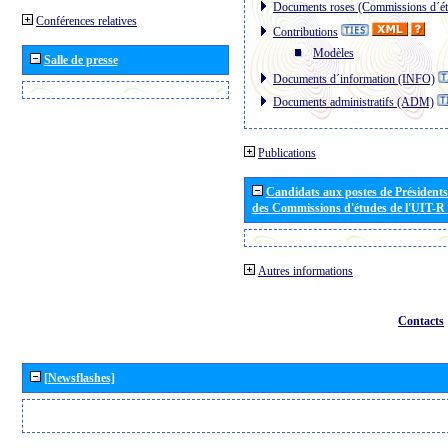
Documents roses (Commissions d´ét
Conférences relatives
Contributions
Modèles
Salle de presse
Documents d´information (INFO)
Documents administratifs (ADM)
Publications
Candidats aux postes de Présidents 
des Commissions d'études de l'UIT-R
Autres informations
Contacts
[Newsflashes]