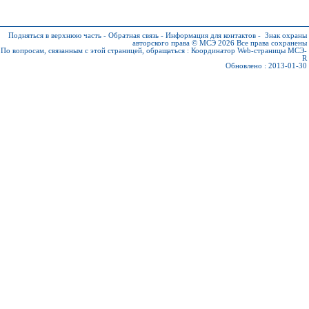
Подняться в верхнюю часть
-
Обратная связь
-
Информация для контактов
-
Знак охраны
авторского права © МСЭ 2026
Все права сохранены
По вопросам, связанным с этой страницей, обращаться :
Координатор Web-страницы МСЭ-
R
Обновлено : 2013-01-30