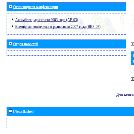
Относящиеся конференции
Ассамблея радиосвязи 2003 года (АР-03)
Всемирная конференция радиосвязи 2007 года (ВКР-07)
Отдел новостей
Для конта
[Newsflashes]