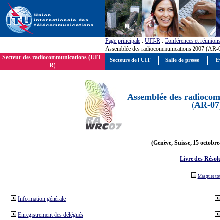
Page principale
:
UIT-R
:
Conférences et réunion
Assemblée des radiocommunications 2007 (AR-
Secteur des radiocommunications (UIT-
Secteurs de l'UIT
Salle de presse
E
R)
Assemblée des radiocom
(AR-07
(Genève, Suisse, 15 octobre
Livre des Résol
Masquer to
Information générale
Enregistrement des délégués