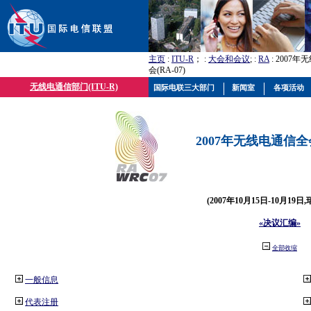
主页
:
ITU-R
； :
大会和会议
; :
RA
: 2007
会(RA-07)
无线电通信部门(ITU-R)
国际电联三大部门
新闻室
各项活动
2007年无线电通信全会(
(2007年10月15日-10月19日
«决议汇编»
全部收缩
一般信息
代表注册