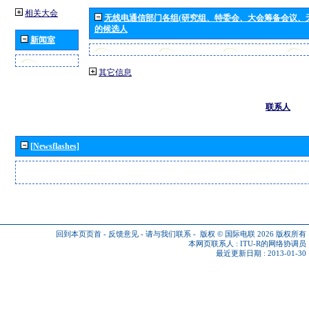
相关大会
无线电通信部门各组(研究组、特委会、大会筹备会议、
的候选人
新闻室
其它信息
联系人
[Newsflashes]
回到本页页首
-
反馈意见
-
请与我们联系
-
版权 © 国际电联 2026
版权所有
本网页联系人 :
ITU-R的网络协调员
最近更新日期 : 2013-01-30