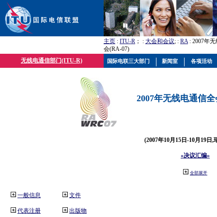
主页
:
ITU-R
； :
大会和会议
; :
RA
: 2007
会(RA-07)
无线电通信部门(ITU-R)
国际电联三大部门
新闻室
各项活动
2007年无线电通信全会(
(2007年10月15日-10月19日
«决议汇编»
全部展开
一般信息
文件
代表注册
出版物