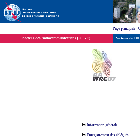
Page principale
:
Secteur des radiocommunications (UIT-R)
Secteurs de l'U
Information générale
Enregistrement des délégués