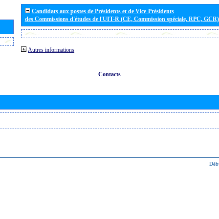
Candidats aux postes de Présidents et de Vice-Présidents
des Commissions d'études de l'UIT-R (CE, Commission spéciale, RPC, GCR)
Autres informations
Contacts
Déb