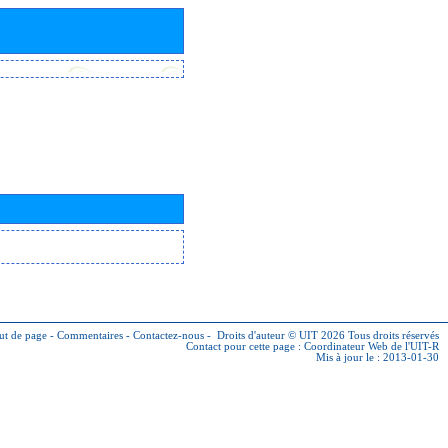
ut de page
-
Commentaires
-
Contactez-nous
-
Droits d'auteur © UIT 2026
Tous droits réservés
Contact pour cette page :
Coordinateur Web de l'UIT-R
Mis à jour le : 2013-01-30