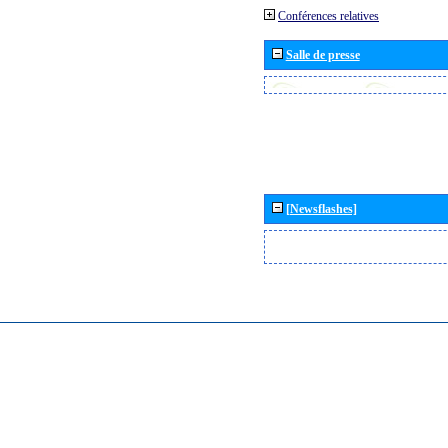
Conférences relatives
Salle de presse
[Newsflashes]