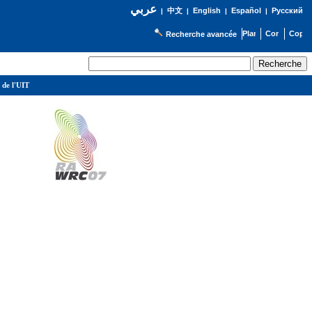
عربي
English
Español
Русский
|
中文
|
|
|
Recherche avancée
 de l'UIT