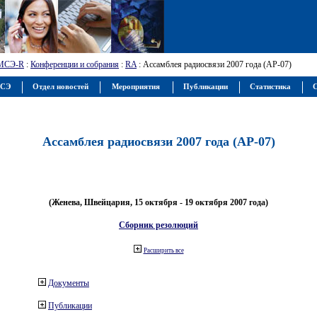
МСЭ-R
:
Конференции и собрания
:
RA
: Ассамблея радиосвязи 2007 года (АР-07)
МСЭ
Отдел новостей
Мероприятия
Публикации
Статистика
С
Ассамблея радиосвязи 2007 года (АР-07)
(Женева, Швейцария, 15 октября - 19 октября 2007 года)
Сборник резолюций
Расширить все
Документы
Публикации