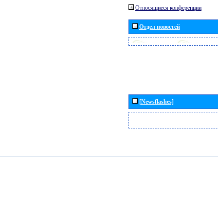
Относящиеся конференции
Отдел новостей
[Newsflashes]