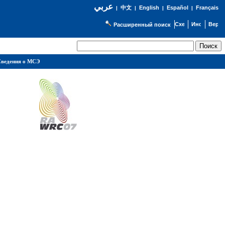
عربي
English
Español
Français
|
中文
|
|
|
Расширенный поиск
ведения о МСЭ