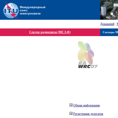
Домашний
:
Сектор радиосвязи (МСЭ-R)
Секторы 
Общая информация
Регистрация делегатов