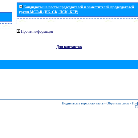
Кандидаты на посты председателей и заместителей председателей
групп МСЭ-R (ИК, СК, ПСК, КГР)
Прочая информация
Для контактов
Подняться в верхнюю часть
-
Обратная связь
-
Инф
П