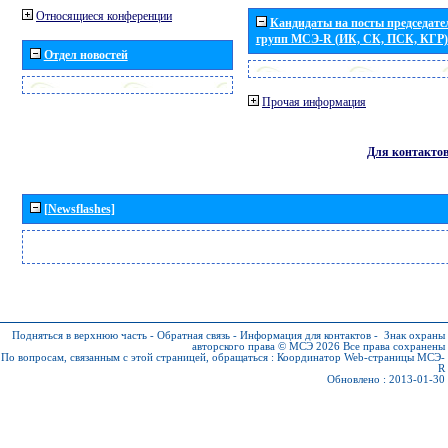
Относящиеся конференции
Кандидаты на посты председател
групп МСЭ-R (ИК, СК, ПСК, КГР)
Отдел новостей
Прочая информация
Для контакто
[Newsflashes]
Подняться в верхнюю часть
-
Обратная связь
-
Информация для контактов
-
Знак охраны
авторского права © МСЭ 2026
Все права сохранены
По вопросам, связанным с этой страницей, обращаться :
Координатор Web-страницы МСЭ-
R
Обновлено : 2013-01-30