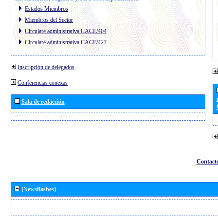
Estados Miembros
Miembros del Sector
Circulare administrativa CACE/404
Circulare administrativa CACE/427
Inscripción de delegados
Conferencias conexas
Sala de redacción
Contact
[Newsflashes]