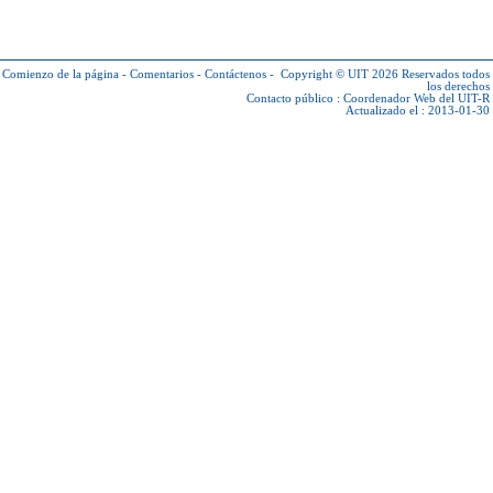
Comienzo de la página
-
Comentarios
-
Contáctenos
-
Copyright © UIT 2026
Reservados todos
los derechos
Contacto público :
Coordenador Web del UIT-R
Actualizado el : 2013-01-30