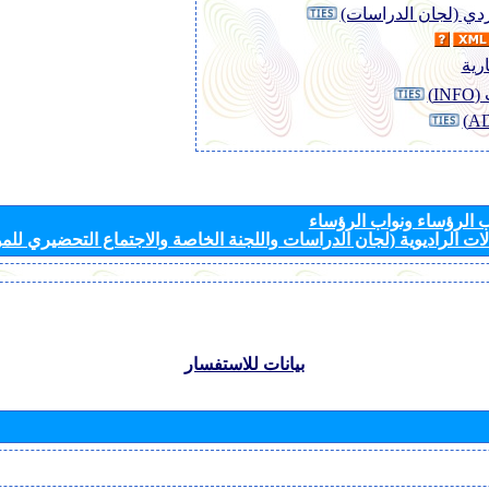
وردي (لجان الدراسات)
رية
I)
الرؤساء ونواب الرؤساء
ات الراديوية (لجان الدراسات واللجنة الخاصة والاجتماع التحضيري للمؤ
بيانات للاستفسار