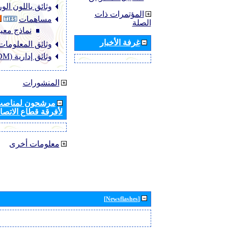
وثائق باللون ال
المؤتمرات ذات
مساهمات
الصلة
نماذج معيا
غرفة الأخبار
وثائق المعلومات (NFO
وثائق إدارية (ADM)
المنشورات
مرشحون لمناصب 
لأفرقة قطاع الاتصال
معلومات أخرى
[Newsflashes]