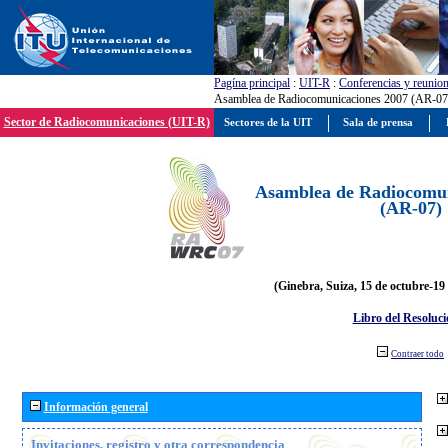
Pagína principal
:
UIT-R
:
Conferencias y reunio
Asamblea de Radiocomunicaciones 2007 (AR-07
Sector de Radiocomunicaciones (UIT-R)
Sectores de la UIT
Sala de prensa
Asamblea de Radiocomun
(AR-07)
(Ginebra, Suiza, 15 de octubre-19
Libro del Resoluci
Contraer todo
Información general
Invitaciones, registro y otra correspondencia