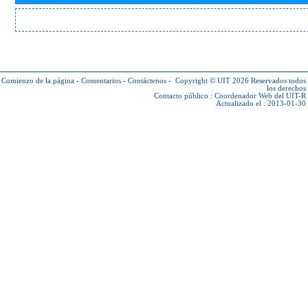
Comienzo de la página
-
Comentarios
-
Contáctenos
-
Copyright © UIT 2026
Reservados todos
los derechos
Contacto público :
Coordenador Web del UIT-R
Actualizado el : 2013-01-30