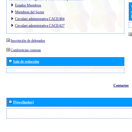
Estados Miembros
Miembros del Sector
Circulare administrativa CACE/404
Circulare administrativa CACE/427
Inscripción de delegados
Conferencias conexas
Sala de redacción
Contactos
[Newsflashes]