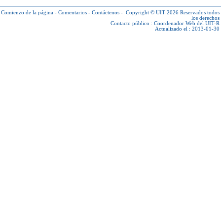
Comienzo de la página
-
Comentarios
-
Contáctenos
-
Copyright © UIT 2026
Reservados todos
los derechos
Contacto público :
Coordenador Web del UIT-R
Actualizado el : 2013-01-30