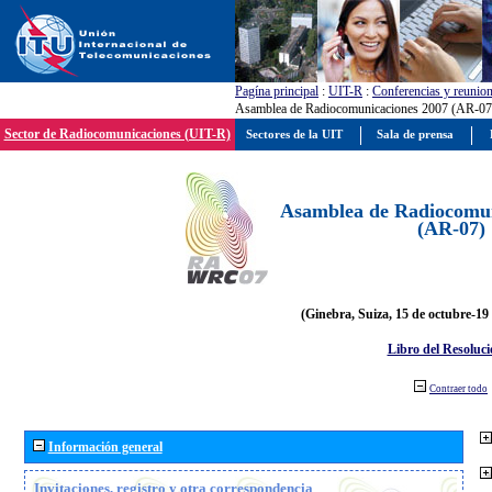
Pagína principal
:
UIT-R
:
Conferencias y reunio
Asamblea de Radiocomunicaciones 2007 (AR-07
Sector de Radiocomunicaciones (UIT-R)
Sectores de la UIT
Sala de prensa
Asamblea de Radiocomun
(AR-07)
(Ginebra, Suiza, 15 de octubre-19
Libro del Resoluci
Contraer todo
Información general
Invitaciones, registro y otra correspondencia