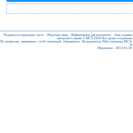
Подняться в верхнюю часть
-
Обратная связь
-
Информация для контактов
-
Знак охраны
авторского права © МСЭ 2026
Все права сохранены
По вопросам, связанным с этой страницей, обращаться :
Координатор Web-страницы МСЭ-
R
Обновлено : 2013-01-30