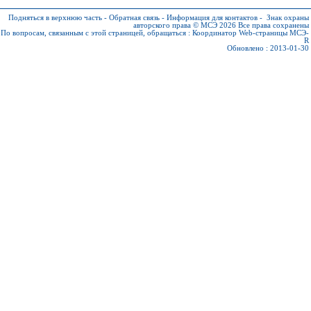
Подняться в верхнюю часть
-
Обратная связь
-
Информация для контактов
-
Знак охраны
авторского права © МСЭ 2026
Все права сохранены
По вопросам, связанным с этой страницей, обращаться :
Координатор Web-страницы МСЭ-
R
Обновлено : 2013-01-30