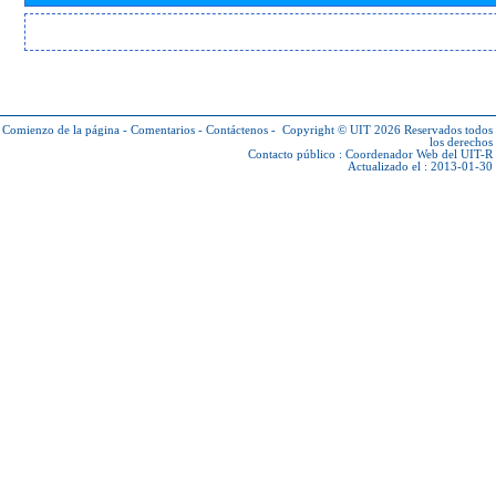
Comienzo de la página
-
Comentarios
-
Contáctenos
-
Copyright © UIT 2026
Reservados todos
los derechos
Contacto público :
Coordenador Web del UIT-R
Actualizado el : 2013-01-30