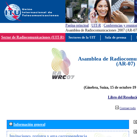
Pagína principal
:
UIT-R
:
Conferencias y reunio
Asamblea de Radiocomunicaciones 2007 (AR-07
Sector de Radiocomunicaciones (UIT-R)
Sectores de la UIT
Sala de prensa
Asamblea de Radiocomun
(AR-07)
(Ginebra, Suiza, 15 de octubre-19
Libro del Resoluci
Contraer todo
Información general
Invitaciones, registro y otra correspondencia