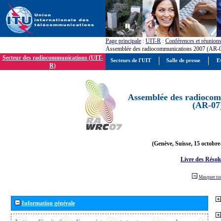
Page principale
:
UIT-R
:
Conférences et réunion
Assemblée des radiocommunications 2007 (AR-
Secteur des radiocommunications (UIT-
Secteurs de l'UIT
Salle de presse
E
R)
Assemblée des radiocom
(AR-07
(Genève, Suisse, 15 octobre
Livre des Résol
Masquer to
Information générale