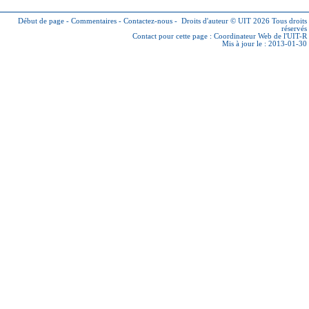
Début de page
-
Commentaires
-
Contactez-nous
-
Droits d'auteur © UIT 2026
Tous droits
réservés
Contact pour cette page :
Coordinateur Web de l'UIT-R
Mis à jour le : 2013-01-30