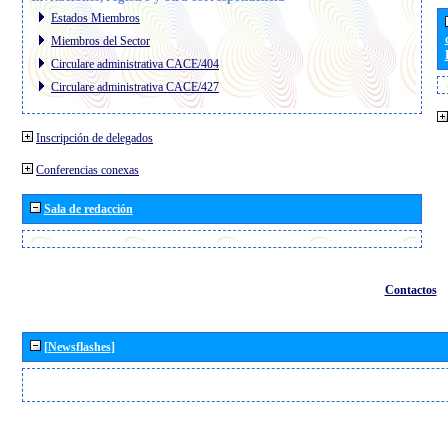
Estados Miembros
Miembros del Sector
Circulare administrativa CACE/404
Circulare administrativa CACE/427
Inscripción de delegados
Conferencias conexas
Sala de redacción
Contactos
[Newsflashes]