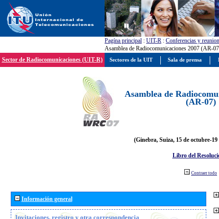
Pagína principal
:
UIT-R
:
Conferencias y reunio
Asamblea de Radiocomunicaciones 2007 (AR-07
Sector de Radiocomunicaciones (UIT-R)
Sectores de la UIT
Sala de prensa
Asamblea de Radiocomun
(AR-07)
(Ginebra, Suiza, 15 de octubre-19
Libro del Resoluci
Contraer todo
Información general
Invitaciones, registro y otra correspondencia