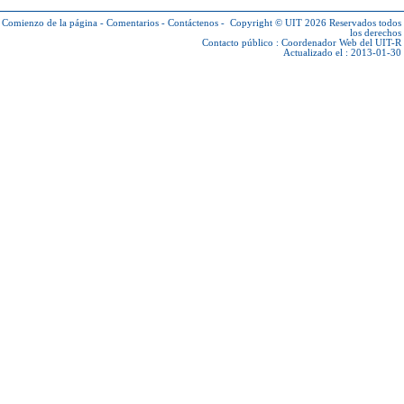
Comienzo de la página
-
Comentarios
-
Contáctenos
-
Copyright © UIT 2026
Reservados todos
los derechos
Contacto público :
Coordenador Web del UIT-R
Actualizado el : 2013-01-30