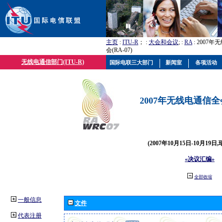
主页
:
ITU-R
； :
大会和会议
; :
RA
: 2007
会(RA-07)
无线电通信部门(ITU-R)
国际电联三大部门
新闻室
各项活动
2007年无线电通信全会(
(2007年10月15日-10月19日
«决议汇编»
全部收缩
一般信息
文件
代表注册