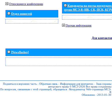
Относящиеся конференции
Кандидаты на посты председател
групп МСЭ-R (ИК, СК, ПСК, КГР)
Отдел новостей
Прочая информация
Для контакто
[Newsflashes]
Подняться в верхнюю часть
-
Обратная связь
-
Информация для контактов
-
Знак охраны
авторского права © МСЭ 2026
Все права сохранены
По вопросам, связанным с этой страницей, обращаться :
Координатор Web-страницы МСЭ-
R
Обновлено : 2013-01-30