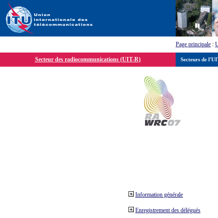
Page principale
:
Secteur des radiocommunications (UIT-R)
Secteurs de l'U
Information générale
Enregistrement des délégués