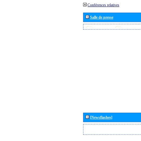
Conférences relatives
Salle de presse
[Newsflashes]