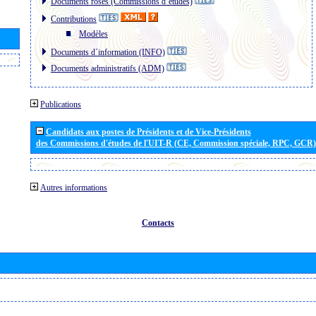
Documents roses (Commissions d´études)
Contributions
Modèles
Documents d´information (INFO)
Documents administratifs (ADM)
Publications
Candidats aux postes de Présidents et de Vice-Présidents
des Commissions d'études de l'UIT-R (CE, Commission spéciale, RPC, GCR)
Autres informations
Contacts