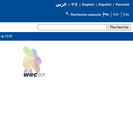
عربي
English
Español
Русский
|
中文
|
|
|
Recherche avancée
 de l'UIT