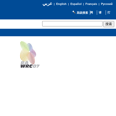
عربي
English
Español
Français
Русский
|
|
|
|
高级搜索