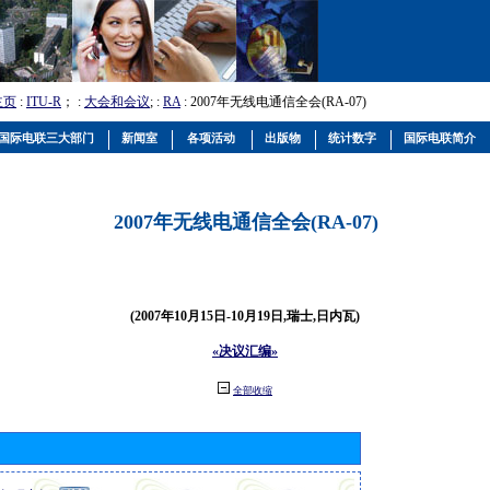
主页
:
ITU-R
； :
大会和会议
; :
RA
: 2007年无线电通信全会(RA-07)
国际电联三大部门
新闻室
各项活动
出版物
统计数字
国际电联简介
2007年无线电通信全会(RA-07)
(2007年10月15日-10月19日,瑞士,日内瓦)
«决议汇编»
全部收缩