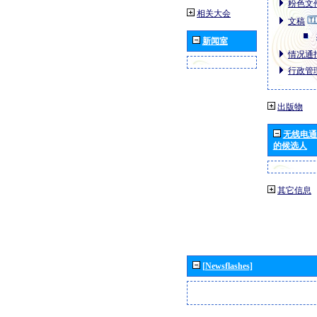
粉色文件
相关大会
文稿
新闻室
情况通报
行政管理
出版物
无线电通
的候选人
其它信息
[Newsflashes]