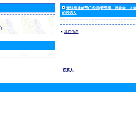
无线电通信部门各组(研究组、特委会、大
的候选人
)
其它信息
联系人