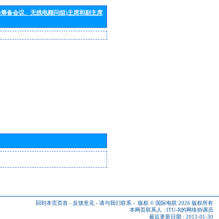
会筹备会议、无线电顾问组)主席和副主席
回到本页页首
-
反馈意见
-
请与我们联系
-
版权 © 国际电联 2026
版权所有
本网页联系人 :
ITU-R的网络协调员
最近更新日期 : 2013-01-30