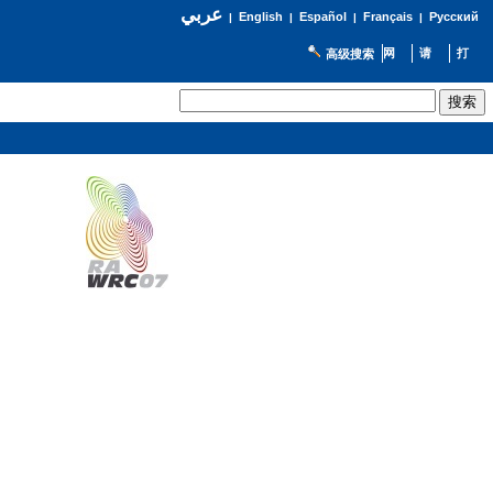
عربي
English
Español
Français
Русский
|
|
|
|
高级搜索