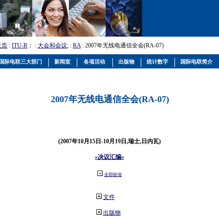
主页
:
ITU-R
； :
大会和会议
; :
RA
: 2007年无线电通信全会(RA-07)
国际电联三大部门
新闻室
各项活动
出版物
统计数字
国际电联简介
2007年无线电通信全会(RA-07)
(2007年10月15日-10月19日,瑞士,日内瓦)
«决议汇编»
全部收缩
文件
出版物