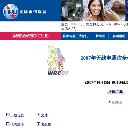
主页
:
ITU-R
； :
大会和会议
; :
RA
: 2007
会(RA-07)
无线电通信部门(ITU-R)
国际电联三大部门
新闻室
各项活动
2007年无线电通信全会(
(2007年10月15日-10月19日
«决议汇编»
全部展开
一般信息
文件
代表注册
出版物