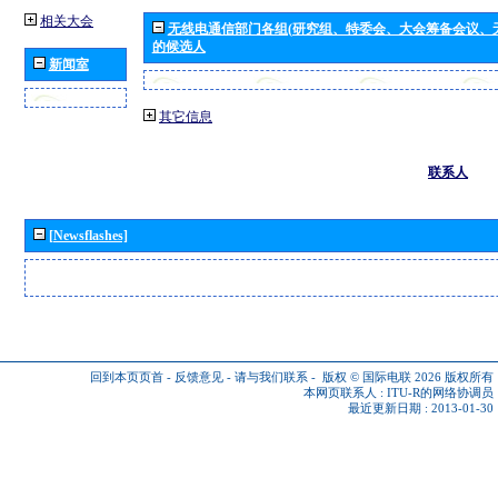
相关大会
无线电通信部门各组(研究组、特委会、大会筹备会议、
的候选人
新闻室
其它信息
联系人
[Newsflashes]
回到本页页首
-
反馈意见
-
请与我们联系
-
版权 © 国际电联 2026
版权所有
本网页联系人 :
ITU-R的网络协调员
最近更新日期 : 2013-01-30