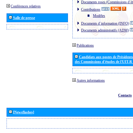
Documents roses (Commissions d´ét
Conférences relatives
Contributions
Modèles
Salle de presse
Documents d´information (INFO)
Documents administratifs (ADM)
Publications
Candidats aux postes de Présidents 
des Commissions d'études de l'UIT-R
Autres informations
Contacts
[Newsflashes]