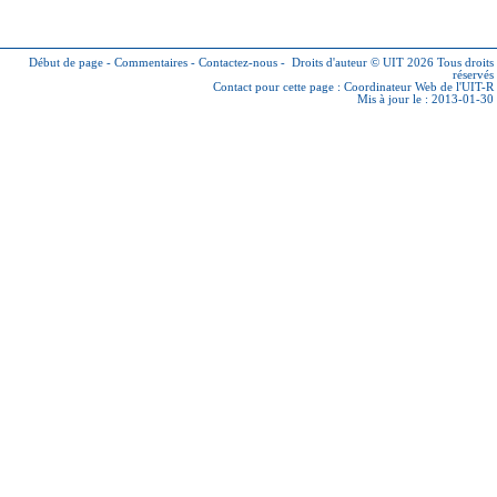
Début de page
-
Commentaires
-
Contactez-nous
-
Droits d'auteur © UIT 2026
Tous droits
réservés
Contact pour cette page :
Coordinateur Web de l'UIT-R
Mis à jour le : 2013-01-30