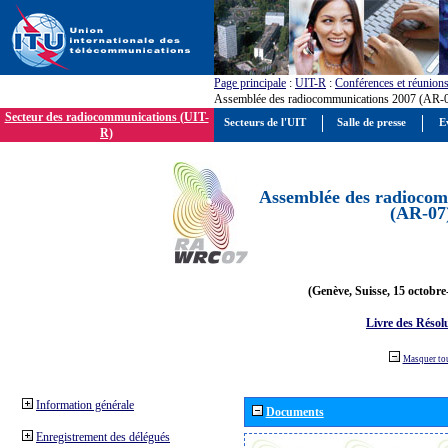
Page principale
:
UIT-R
:
Conférences et réunion
Assemblée des radiocommunications 2007 (AR-
Secteur des radiocommunications (UIT-
Secteurs de l'UIT
Salle de presse
E
R)
Assemblée des radiocom
(AR-07
(Genève, Suisse, 15 octobre
Livre des Résol
Masquer to
Information générale
Documents
Enregistrement des délégués