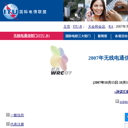
主页
:
ITU-R
； :
大会和会议
; :
RA
: 2007
无线电通信部门(ITU-R)
国际电联三大部门
新闻室
各项活动
2007年无线电通信
(2007年10月15日-10
«决议汇
全部收
一般信息
代表注册