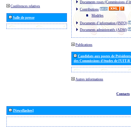
Documents roses (Commissions d´ét
Conférences relatives
Contributions
Modèles
Salle de presse
Documents d´information (INFO)
Documents administratifs (ADM)
Publications
Candidats aux postes de Présidents 
des Commissions d'études de l'UIT-R
Autres informations
Contacts
[Newsflashes]