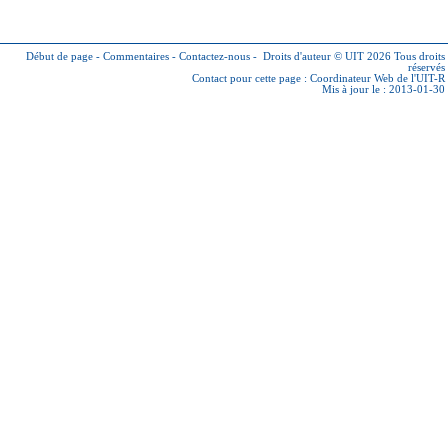
Début de page
-
Commentaires
-
Contactez-nous
-
Droits d'auteur © UIT 2026
Tous droits
réservés
Contact pour cette page :
Coordinateur Web de l'UIT-R
Mis à jour le : 2013-01-30