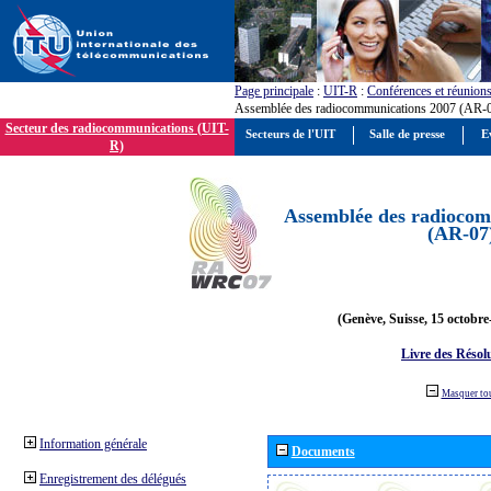
Page principale
:
UIT-R
:
Conférences et réunion
Assemblée des radiocommunications 2007 (AR-
Secteur des radiocommunications (UIT-
Secteurs de l'UIT
Salle de presse
E
R)
Assemblée des radiocom
(AR-07
(Genève, Suisse, 15 octobre
Livre des Résol
Masquer to
Information générale
Documents
Enregistrement des délégués