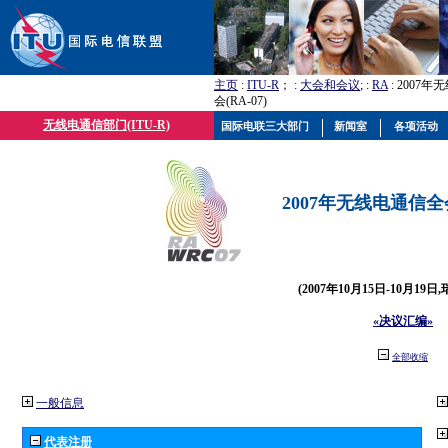
主页
:
ITU-R
； :
大会和会议
; :
RA
: 2007
会(RA-07)
无线电通信部门(ITU-R)
国际电联三大部门
新闻室
各项活动
2007年无线电通信全会(
(2007年10月15日-10月19日
«决议汇编»
全部收缩
一般信息
代表注册