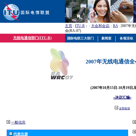
主页
:
ITU-R
； :
大会和会议
; :
RA
: 2007
会(RA-07)
无线电通信部门(ITU-R)
国际电联三大部门
新闻室
各项活动
2007年无线电通信全会(
(2007年10月15日-10月19日
«决议汇编»
全部收缩
一般信息
代表注册