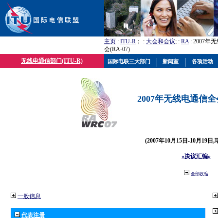
主页
:
ITU-R
； :
大会和会议
; :
RA
: 2007
会(RA-07)
无线电通信部门(ITU-R)
国际电联三大部门
新闻室
各项活动
2007年无线电通信全会(
(2007年10月15日-10月19日
«决议汇编»
全部收缩
一般信息
代表注册