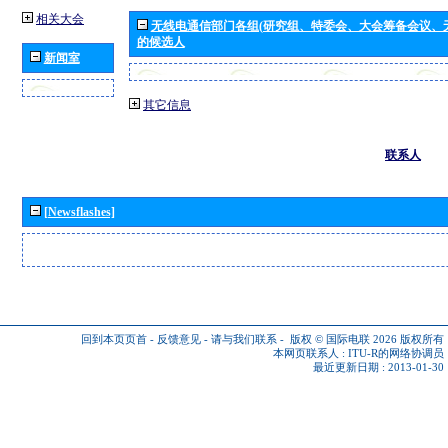
相关大会
无线电通信部门各组(研究组、特委会、大会筹备会议、
的候选人
新闻室
其它信息
联系人
[Newsflashes]
回到本页页首
-
反馈意见
-
请与我们联系
-
版权 © 国际电联 2026
版权所有
本网页联系人 :
ITU-R的网络协调员
最近更新日期 : 2013-01-30