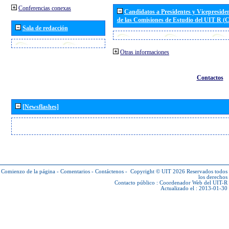
Conferencias conexas
Candidatos a Presidentes y Vicepreside
de las Comisiones de Estudio del UIT R 
Sala de redacción
Otras informaciones
Contactos
[Newsflashes]
Comienzo de la página
-
Comentarios
-
Contáctenos
-
Copyright © UIT 2026
Reservados todos
los derechos
Contacto público :
Coordenador Web del UIT-R
Actualizado el : 2013-01-30