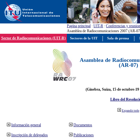
Pagína principal
:
UIT-R
:
Conferencias y reunio
Asamblea de Radiocomunicaciones 2007 (AR-07
Sector de Radiocomunicaciones (UIT-R)
Sectores de la UIT
Sala de prensa
Asamblea de Radiocomun
(AR-07)
(Ginebra, Suiza, 15 de octubre-19
Libro del Resoluci
Expandir todo
Información general
Documentos
Inscripción de delegados
Publicaciones