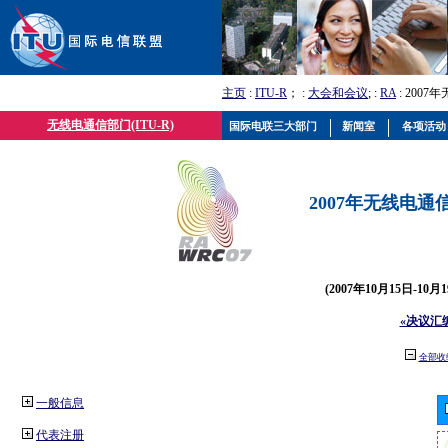
主页
:
ITU-R
； :
大会和会议
; :
RA
: 2007
无线电通信部门(ITU-R)
国际电联三大部门
新闻室
各项活动
2007年无线电通信
(2007年10月15日-10
«决议汇
全部收
一般信息
代表注册