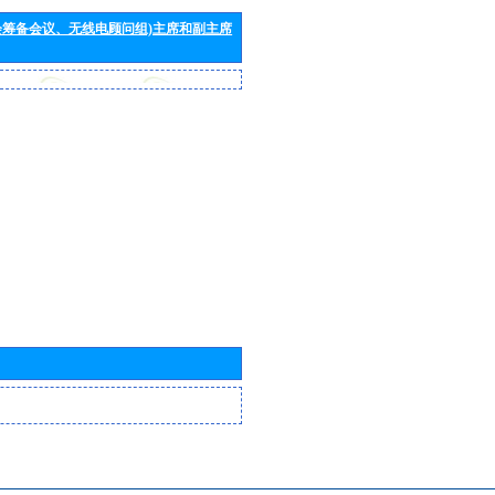
会筹备会议、无线电顾问组)主席和副主席