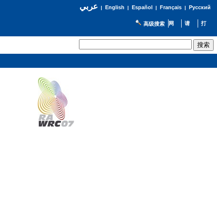
عربي
English
Español
Français
Русский
|
|
|
|
高级搜索