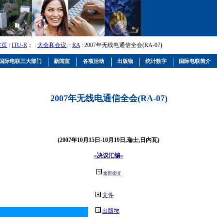
主页
:
ITU-R
； :
大会和会议
; :
RA
: 2007年无线电通信全会(RA-07)
国际电联三大部门
新闻室
各项活动
出版物
统计数字
国际电联简介
2007年无线电通信全会(RA-07)
(2007年10月15日-10月19日,瑞士,日内瓦)
«决议汇编»
全部收缩
文件
出版物