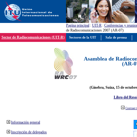
Pagína principal
:
UIT-R
:
Conferencias y reunio
de Radiocomunicaciones 2007 (AR-07)
Sector de Radiocomunicaciones (UIT-R)
Sectores de la UIT
Sala de prensa
Asamblea de Radiocom
(AR-0
(Ginebra, Suiza, 15 de octubre
Libro del Reso
Contraer 
Información general
Inscripción de delegados