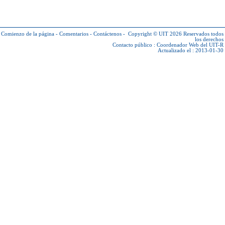
Comienzo de la página
-
Comentarios
-
Contáctenos
-
Copyright © UIT 2026
Reservados todos
los derechos
Contacto público :
Coordenador Web del UIT-R
Actualizado el : 2013-01-30