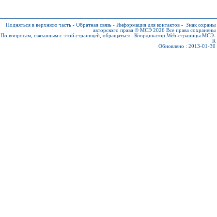
Подняться в верхнюю часть
-
Обратная связь
-
Информация для контактов
-
Знак охраны
авторского права © МСЭ 2026
Все права сохранены
По вопросам, связанным с этой страницей, обращаться :
Координатор Web-страницы МСЭ-
R
Обновлено : 2013-01-30