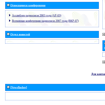
Относящиеся конференции
Ассамблея радиосвязи 2003 года (АР-03)
Всемирная конференция радиосвязи 2007 года (ВКР-07)
Отдел новостей
Для конта
[Newsflashes]