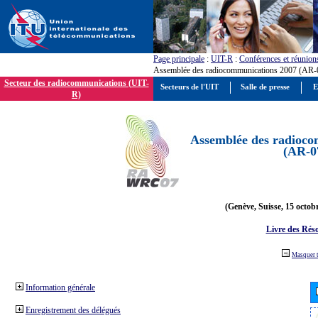
Page principale
:
UIT-R
:
Conférences et réunion
Assemblée des radiocommunications 2007 (AR-
Secteur des radiocommunications (UIT-
Secteurs de l'UIT
Salle de presse
E
R)
Assemblée des radioco
(AR-0
(Genève, Suisse, 15 octob
Livre des Réso
Masquer 
Information générale
Enregistrement des délégués