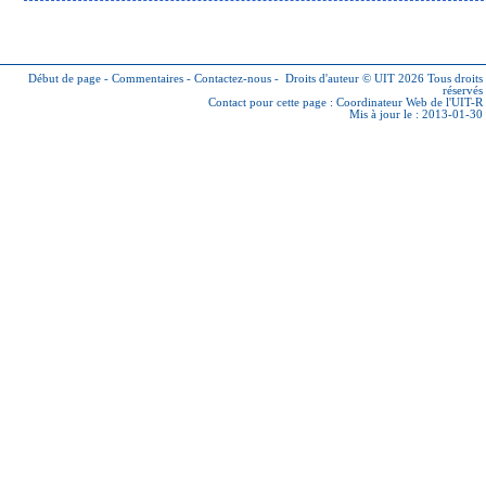
Début de page
-
Commentaires
-
Contactez-nous
-
Droits d'auteur © UIT 2026
Tous droits
réservés
Contact pour cette page :
Coordinateur Web de l'UIT-R
Mis à jour le : 2013-01-30