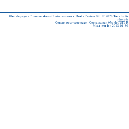
Début de page
-
Commentaires
-
Contactez-nous
-
Droits d'auteur © UIT 2026
Tous droits
réservés
Contact pour cette page :
Coordinateur Web de l'UIT-R
Mis à jour le : 2013-01-30