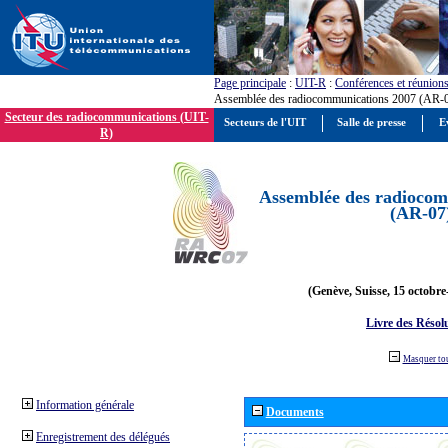
Page principale
:
UIT-R
:
Conférences et réunion
Assemblée des radiocommunications 2007 (AR-
Secteur des radiocommunications (UIT-
Secteurs de l'UIT
Salle de presse
E
R)
Assemblée des radiocom
(AR-07
(Genève, Suisse, 15 octobre
Livre des Résol
Masquer to
Information générale
Documents
Enregistrement des délégués