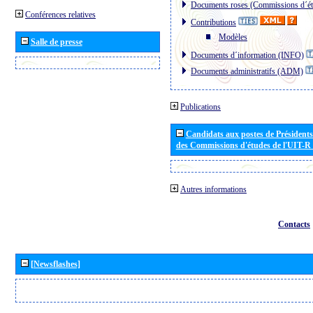
Documents roses (Commissions d´ét
Conférences relatives
Contributions
Modèles
Salle de presse
Documents d´information (INFO)
Documents administratifs (ADM)
Publications
Candidats aux postes de Présidents 
des Commissions d'études de l'UIT-R
Autres informations
Contacts
[Newsflashes]