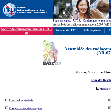
Page principale
:
UIT-R
:
Conférences et réunion
Assemblée des radiocommunications 2007 (AR-
Secteur des radiocommunications (UIT-
Secteurs de l'UIT
Salle de presse
E
R)
Assemblée des radiocom
(AR-07
(Genève, Suisse, 15 octobre
Livre des Résol
Masquer to
Information générale
Enregistrement des délégués