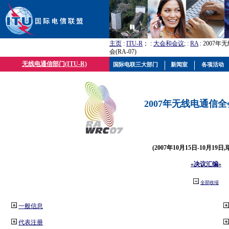
主页
:
ITU-R
； :
大会和会议
; :
RA
: 2007
会(RA-07)
无线电通信部门(ITU-R)
国际电联三大部门
新闻室
各项活动
2007年无线电通信全会(
(2007年10月15日-10月19日
«决议汇编»
全部收缩
一般信息
代表注册