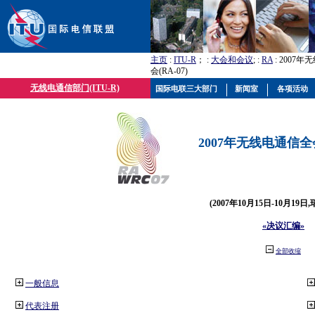
主页
:
ITU-R
； :
大会和会议
; :
RA
: 2007
会(RA-07)
无线电通信部门(ITU-R)
国际电联三大部门
新闻室
各项活动
2007年无线电通信全会(
(2007年10月15日-10月19日
«决议汇编»
全部收缩
一般信息
代表注册