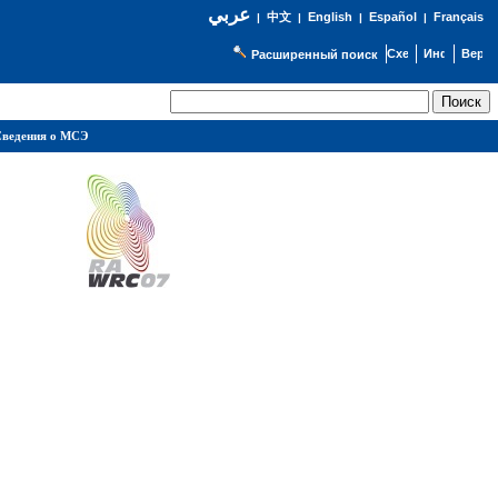
عربي
English
Español
Français
|
中文
|
|
|
Расширенный поиск
ведения о МСЭ