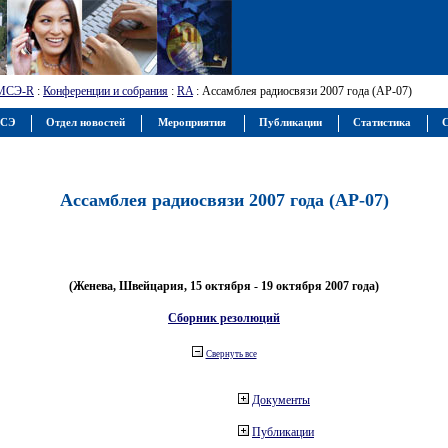
МСЭ-R
:
Конференции и собрания
:
RA
: Ассамблея радиосвязи 2007 года (АР-07)
МСЭ
Отдел новостей
Мероприятия
Публикации
Статистика
С
Ассамблея радиосвязи 2007 года (АР-07)
(Женева, Швейцария, 15 октября - 19 октября 2007 года)
Сборник резолюций
Свернуть все
Документы
Публикации