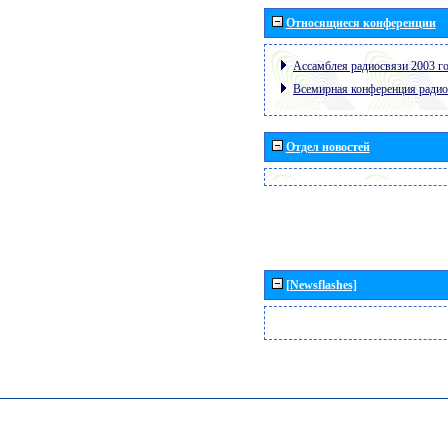
Относящиеся конференции
Ассамблея радиосвязи 2003 го
Всемирная конференция радио
Отдел новостей
[Newsflashes]