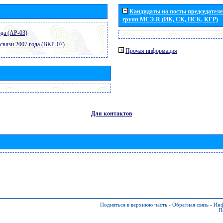
Кандидаты на посты председателей
групп МСЭ-R (ИК, СК, ПСК, КГР)
да (АР-03)
связи 2007 года (ВКР-07)
Прочая информация
Для контактов
Подняться в верхнюю часть
-
Обратная связь
-
Инф
П