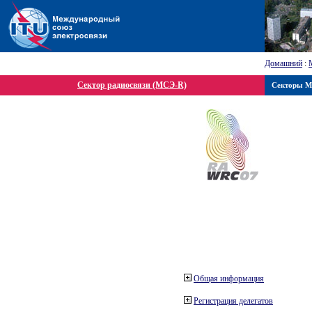
Домашний
:
Сектор радиосвязи (МСЭ-R)
Секторы 
Общая информация
Регистрация делегатов