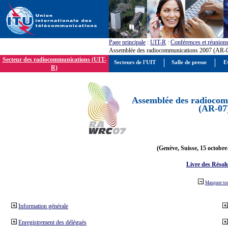
Page principale
:
UIT-R
:
Conférences et réunion
Assemblée des radiocommunications 2007 (AR-
Secteur des radiocommunications (UIT-
Secteurs de l'UIT
Salle de presse
E
R)
Assemblée des radiocom
(AR-07
(Genève, Suisse, 15 octobre
Livre des Résol
Masquer to
Information générale
Enregistrement des délégués