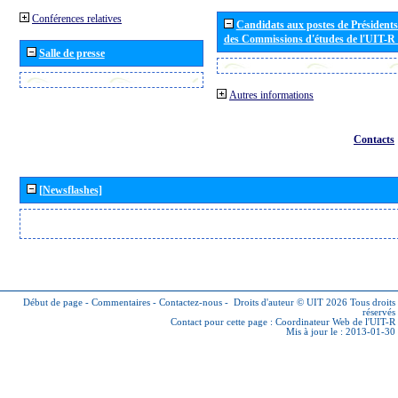
Conférences relatives
Candidats aux postes de Présidents 
des Commissions d'études de l'UIT-R
Salle de presse
Autres informations
Contacts
[Newsflashes]
Début de page
-
Commentaires
-
Contactez-nous
-
Droits d'auteur © UIT 2026
Tous droits
réservés
Contact pour cette page :
Coordinateur Web de l'UIT-R
Mis à jour le : 2013-01-30