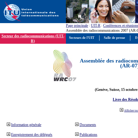
Page principale
:
UIT-R
:
Conférences et réunion
Assemblée des radiocommunications 2007 (AR-
Secteur des radiocommunications (UIT-
Secteurs de l'UIT
Salle de presse
E
R)
Assemblée des radiocom
(AR-07
(Genève, Suisse, 15 octobre
Livre des Résol
Afficher to
Information générale
Documents
Enregistrement des délégués
Publications