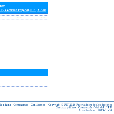
entes
(CE, Comisión Especial, RPC, GAR)
la página
-
Comentarios
-
Contáctenos
-
Copyright © UIT 2026
Reservados todos los derechos
Contacto público :
Coordenador Web del UIT-R
Actualizado el : 2013-01-30