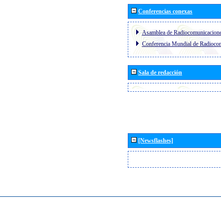
Conferencias conexas
Asamblea de Radiocomunicacion
Conferencia Mundial de Radioc
Sala de redacción
[Newsflashes]