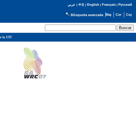
English
Français
Русский
عربي
|
中文
|
|
|
Búsqueda avanzada
e la UIT