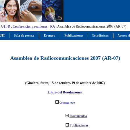
:
UIT-R
:
Conferencias y reuniones
:
RA
: Asamblea de Radiocomunicaciones 2007 (AR-07)
 UIT
Sala de prensa
Eventos
Publicaciones
Estadísticas
Acerca d
Asamblea de Radiocomunicaciones 2007 (AR-07)
(Ginebra, Suiza, 15 de octubre-19 de octubre de 2007)
Libro del Resoluciones
Contraer todo
Documentos
Publicaciones