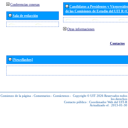
Conferencias conexas
Candidatos a Presidentes y Vicepreside
de las Comisiones de Estudio del UIT R 
Sala de redacción
Otras informaciones
Contactos
[Newsflashes]
Comienzo de la página
-
Comentarios
-
Contáctenos
-
Copyright © UIT 2026
Reservados todos
los derechos
Contacto público :
Coordenador Web del UIT-R
Actualizado el : 2013-01-30