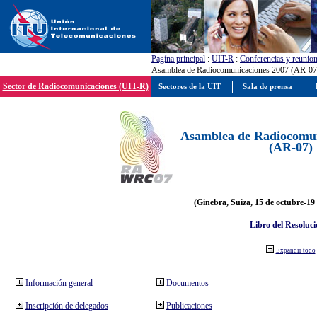
Pagína principal
:
UIT-R
:
Conferencias y reunio
Asamblea de Radiocomunicaciones 2007 (AR-07
Sector de Radiocomunicaciones (UIT-R)
Sectores de la UIT
Sala de prensa
Asamblea de Radiocomun
(AR-07)
(Ginebra, Suiza, 15 de octubre-19
Libro del Resoluci
Expandir todo
Información general
Documentos
Inscripción de delegados
Publicaciones