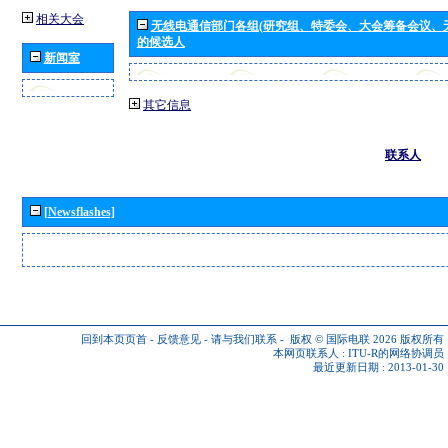
相关大会
无线电通信部门各组(研究组、特委会、大会筹备会议、
的候选人
新闻室
其它信息
联系人
[Newsflashes]
回到本页页首
-
反馈意见
-
请与我们联系
-
版权 © 国际电联 2026
版权所有
本网页联系人 :
ITU-R的网络协调员
最近更新日期 : 2013-01-30