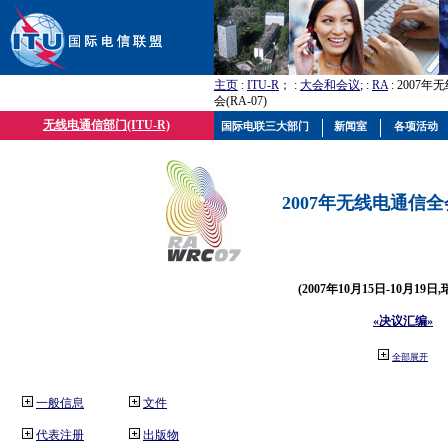
主页
:
ITU-R
； :
大会和会议
; :
RA
: 2007
会(RA-07)
无线电通信部门(ITU-R)
国际电联三大部门
新闻室
各项活动
2007年无线电通信全会(
(2007年10月15日-10月19日
«决议汇编»
全部展开
一般信息
文件
代表注册
出版物