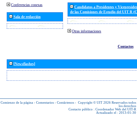
Conferencias conexas
Candidatos a Presidentes y Vicepreside
de las Comisiones de Estudio del UIT R 
Sala de redacción
Otras informaciones
Contactos
[Newsflashes]
Comienzo de la página
-
Comentarios
-
Contáctenos
-
Copyright © UIT 2026
Reservados todos
los derechos
Contacto público :
Coordenador Web del UIT-R
Actualizado el : 2013-01-30