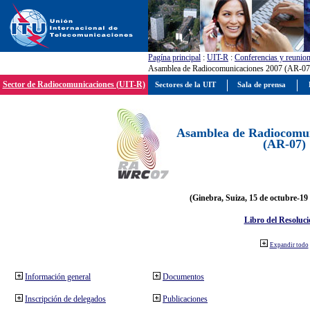
Pagína principal
:
UIT-R
:
Conferencias y reunio
Asamblea de Radiocomunicaciones 2007 (AR-07
Sector de Radiocomunicaciones (UIT-R)
Sectores de la UIT
Sala de prensa
Asamblea de Radiocomun
(AR-07)
(Ginebra, Suiza, 15 de octubre-19
Libro del Resoluci
Expandir todo
Información general
Documentos
Inscripción de delegados
Publicaciones