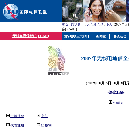
主页
:
ITU-R
； :
大会和会议
; :
RA
: 2007
会(RA-07)
无线电通信部门(ITU-R)
国际电联三大部门
新闻室
各项活动
2007年无线电通信全会(
(2007年10月15日-10月19日
«决议汇编»
全部展开
一般信息
文件
代表注册
出版物