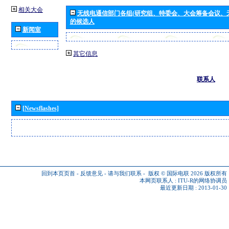
相关大会
无线电通信部门各组(研究组、特委会、大会筹备会议、
的候选人
新闻室
其它信息
联系人
[Newsflashes]
回到本页页首
-
反馈意见
-
请与我们联系
-
版权 © 国际电联 2026
版权所有
本网页联系人 :
ITU-R的网络协调员
最近更新日期 : 2013-01-30